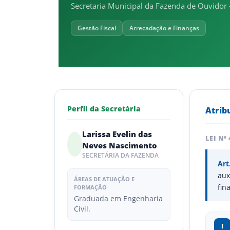
Secretaria Municipal da Fazenda de Ouvido
Gestão Fiscal
Arrecadação e Finanças
Perfil da Secretária
Atrib
Larissa Evelin das
LEI Nº
Neves Nascimento
SECRETÁRIA DA FAZENDA
Art
aux
ÁREAS DE ATUAÇÃO E
fin
FORMAÇÃO
Graduada em Engenharia
Civil.
I