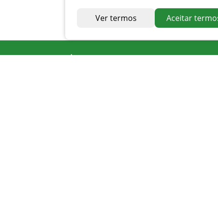
Ver termos
Aceitar termo
Endereço
Av. Irapuan Costa Júnior, nº 915, Centro
Ouvidor - GO
Telefone
0800 400 1162
Atendimento
Seg. à Sexta 07 ás 11h - 12h ás 16h
Apoio PMAT