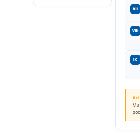
VII
VIII
IX
Art
Mun
pod