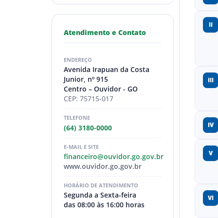
II
Atendimento e Contato
ENDEREÇO
Avenida Irapuan da Costa
Junior, nº 915
III
Centro – Ouvidor - GO
CEP: 75715-017
TELEFONE
IV
(64) 3180-0000
E-MAIL E SITE
V
financeiro@ouvidor.go.gov.br
www.ouvidor.go.gov.br
HORÁRIO DE ATENDIMENTO
Segunda a Sexta-feira
VI
das 08:00 às 16:00 horas