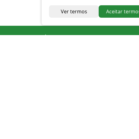
Ver termos
Aceitar termo
Endereço
Av. Irapuan Costa Júnior, nº 915, Centro
Ouvidor - GO
Telefone
0800 400 1162
Atendimento
Seg. à Sexta 07 ás 11h - 12h ás 16h
Apoio PMAT