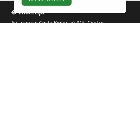
Endereço
Av. Irapuan Costa Júnior, nº 915, Centro
Ouvidor - GO
Telefone
0800 400 1162
Atendimento
Seg. à Sexta 07 ás 11h - 12h ás 16h
Apoio PMAT
Orgãos e Secretarias
Ação Social