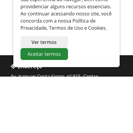
providenciar alguns recursos essenciais.
Ao continuar acessando nosso site, você
concorda com a nossa Política de
Privacidade, Termos de Uso e Cookies.
Ver termos
Aceitar termos
Endereço
Av. Irapuan Costa Júnior, nº 915, Centro
Ouvidor - GO
Telefone
0800 400 1162
Atendimento
Seg. à Sexta 07 ás 11h - 12h ás 16h