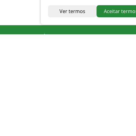
Ver termos
Aceitar termo
Endereço
Av. Irapuan Costa Júnior, nº 915, Centro
Ouvidor - GO
Telefone
0800 400 1162
Atendimento
Seg. à Sexta 07 ás 11h - 12h ás 16h
Apoio PMAT