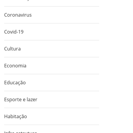
Coronavirus
Covid-19
Cultura
Economia
Educação
OLETIM
CORONAVÍRUS | BOLETIM
CO
Esporte e lazer
634
63
Habitação