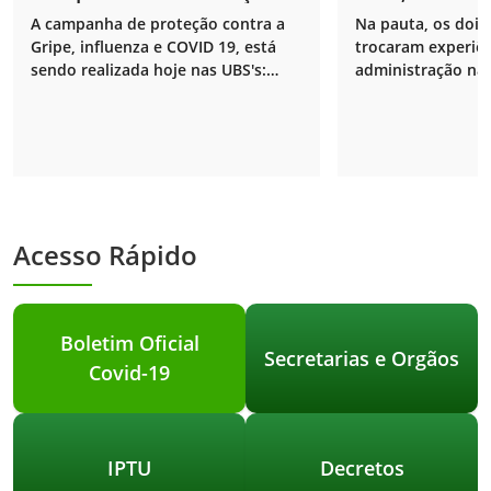
contra Gripe, Influenza e
prefeito Ceb
A campanha de proteção contra a
Na pauta, os dois 
COVID 19.
Nascimento r
Gripe, influenza e COVID 19, está
trocaram experiên
visita do pref
sendo realizada hoje nas UBS's:
administração na 
Ipameri, Jâni
Nelo Egídio Balestra e José Elizeu da
agricultura, espo
Silva. Esta campanha é somente
saúde.
para grupos prioritários.
Acesso Rápido
Boletim Oficial
Secretarias e Orgãos
Covid-19
IPTU
Decretos